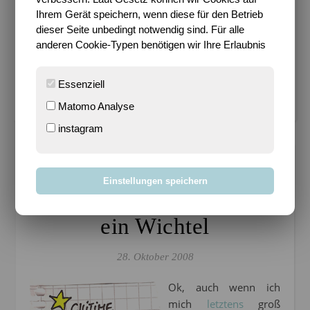
Ihrem Gerät speichern, wenn diese für den Betrieb
Impressum
dieser Seite unbedingt notwendig sind. Für alle
Bloggen mit Leidenschaft seit 14.03.2004
anderen Cookie-Typen benötigen wir Ihre Erlaubnis
Essenziell
Cookie-Einstellungen verwalten
Matomo Analyse
instagram
Allgemein
Einstellungen speichern
Auch dieses Jahr wieder
ein Wichtel
28. Oktober 2008
Ok, auch wenn ich
mich
letztens
groß