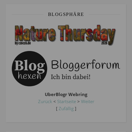
BLOGSPHÄRE
UberBlogr Webring
Zurück
<
Startseite
>
Weiter
[
Zufällig
]