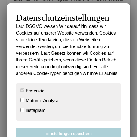
herum zu panschen
(auch wenn er allen gerne
erzählt, dass er male male auf dem Ei mit Wasser
Datenschutzeinstellungen
gemacht hat)
, habe ich mich dieses Mal an einer
Laut DSGVO weisen Wir darauf hin, dass wir
anderen Variante mit ihm versucht…
Cookies auf unserer Website verwenden. Cookies
sind kleine Textdateien, die von Webseiten
Zuerst mussten die Eier eingefärbt werden, was
verwendet werden, um die Benutzerführung zu
etwas schwer war, da sie ja bereits ausgepustet
verbessern. Laut Gesetz können wir Cookies auf
wurden und demnach nicht im Wasser versanken…
Ihrem Gerät speichern, wenn diese für den Betrieb
nun ja…
dieser Seite unbedingt notwendig sind. Für alle
anderen Cookie-Typen benötigen wir Ihre Erlaubnis
Essenziell
Matomo Analyse
instagram
Aber die Farben, die dabei herauskamen, die haben
Einstellungen speichern