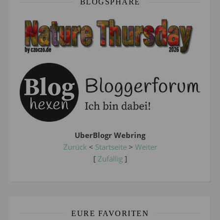
BLOGSPHÄRE
UberBlogr Webring
Zurück
<
Startseite
>
Weiter
[
Zufällig
]
EURE FAVORITEN