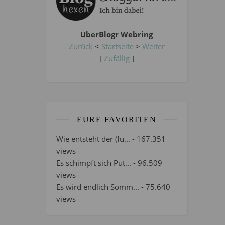
UberBlogr Webring
Zurück
<
Startseite
>
Weiter
[
Zufällig
]
EURE FAVORITEN
Wie entsteht der (fü...
- 167.351
views
Es schimpft sich Put...
- 96.509
views
Es wird endlich Somm...
- 75.640
views