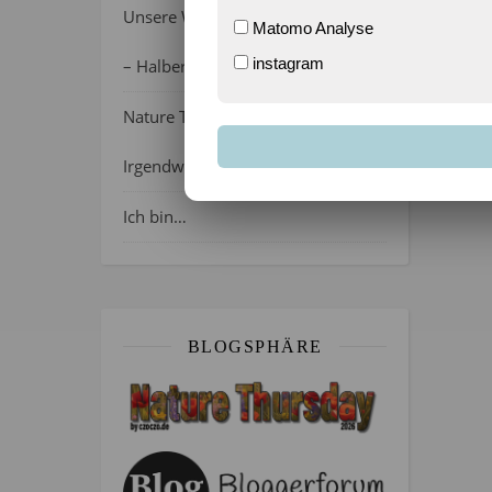
Unsere Wochenlieblinge 31/2026
Matomo Analyse
instagram
– Halber Alltag ist zurück
Nature Thursday 21/2026 –
Irgendwie wie April, oder?
Ich bin…
BLOGSPHÄRE