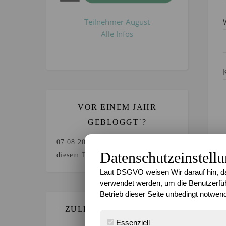
Teilnehmer August
Alle Infos
VOR EINEM JAHR
GEBLOGGT`?
07.08.2025
Keine Beiträge an
Datenschutzeinstell
diesem Tag.
Laut DSGVO weisen Wir darauf hin, da
verwendet werden, um die Benutzerfüh
Betrieb dieser Seite unbedingt notwend
ZULETZT GEBLOGGT…
Essenziell