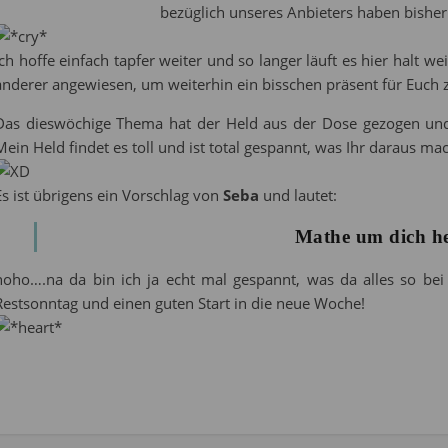
bezüglich unseres Anbieters haben bisher 
Ich hoffe einfach tapfer weiter und so langer läuft es hier halt w
anderer angewiesen, um weiterhin ein bisschen präsent für Euch z
Das dieswöchige Thema hat der Held aus der Dose gezogen und 
Mein Held findet es toll und ist total gespannt, was Ihr daraus mac
Es ist übrigens ein Vorschlag von
Seba
und lautet:
Mathe um dich h
hoho….na da bin ich ja echt mal gespannt, was da alles so b
Restsonntag und einen guten Start in die neue Woche!