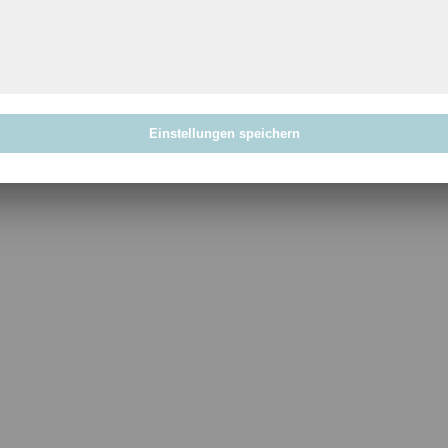
Mit der Nutzung dieses Formulars erklärst du dich mit der Spe
diese Website einverstanden.
*
Einstellungen speichern