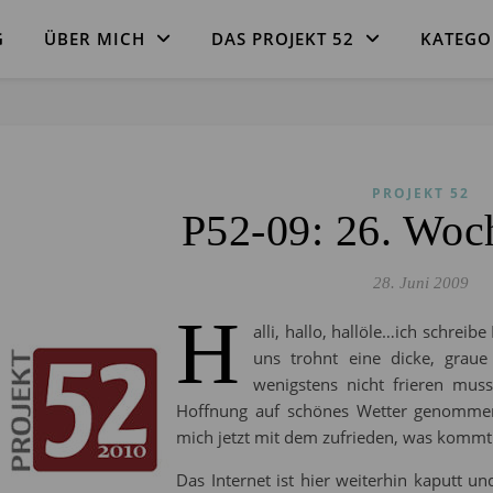
G
ÜBER MICH
DAS PROJEKT 52
KATEGO
PROJEKT 52
P52-09: 26. Wo
28. Juni 2009
H
alli, hallo, hallöle…ich schre
uns trohnt eine dicke, grau
wenigstens nicht frieren muss
Hoffnung auf schönes Wetter genomme
mich jetzt mit dem zufrieden, was kommt
Das Internet ist hier weiterhin kaputt u