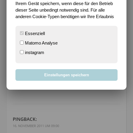
ANTWORTEN
Ihrem Gerät speichern, wenn diese für den Betrieb
MiniMe’s Träumerei:
dieser Seite unbedingt notwendig sind. Für alle
http://mickbaltes.de/blog/?p=969
anderen Cookie-Typen benötigen wir Ihre Erlaubnis
Essenziell
Matomo Analyse
instagram
PRJANIK
15. NOVEMBER 2011 UM 10:39
ANTWORTEN
Einstellungen speichern
http://abnehmenundleben.wordpr.....aumereien/
PINGBACK:
16. NOVEMBER 2011 UM 09:00