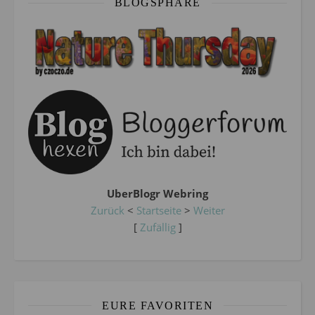
BLOGSPHÄRE
UberBlogr Webring
Zurück
<
Startseite
>
Weiter
[
Zufällig
]
EURE FAVORITEN