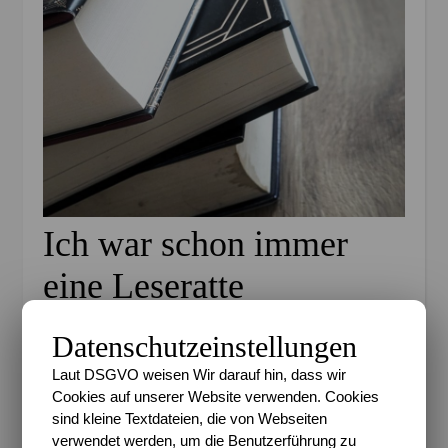
Ich war schon immer
eine Leseratte
Als Kind habe ich wirklich viel gelesen. Es waren vor
Datenschutzeinstellungen
allem Bücher wie “Geheimnis um” oder “Die Jungs
Laut DSGVO weisen Wir darauf hin, dass wir
von Burg Schreckenstein”, die ich verschlungen habe
Cookies auf unserer Website verwenden. Cookies
ohne Ende. Ich habe sogar mehrfach selbst
sind kleine Textdateien, die von Webseiten
angefangen Geschichten zu schreiben und mir in
verwendet werden, um die Benutzerführung zu