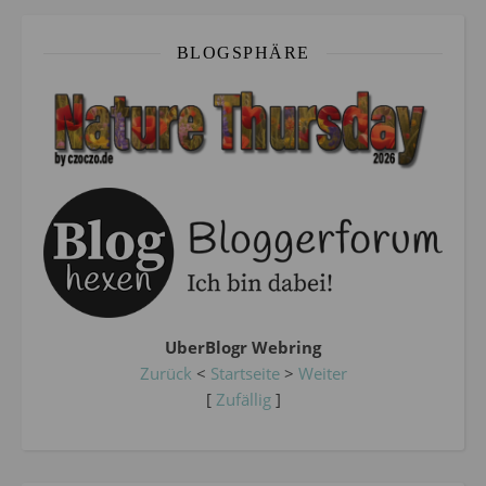
BLOGSPHÄRE
UberBlogr Webring
Zurück
<
Startseite
>
Weiter
[
Zufällig
]