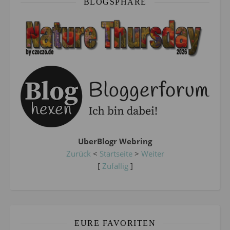
BLOGSPHÄRE
UberBlogr Webring
Zurück
<
Startseite
>
Weiter
[
Zufällig
]
EURE FAVORITEN