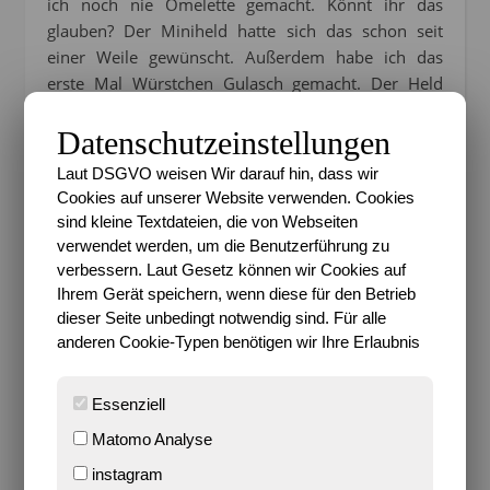
ich noch nie Omelette gemacht. Könnt ihr das
glauben? Der Miniheld hatte sich das schon seit
einer Weile gewünscht. Außerdem habe ich das
erste Mal Würstchen Gulasch gemacht. Der Held
war ganz schockiert, denn ich mag Würstchen doch
Datenschutzeinstellungen
eigentlich gar nicht. Die Kinder aber dafür umso
mehr.
Das Rezept habe ich für euch dann auch
Laut DSGVO weisen Wir darauf hin, dass wir
verbloggt
.
Cookies auf unserer Website verwenden. Cookies
sind kleine Textdateien, die von Webseiten
***
verwendet werden, um die Benutzerführung zu
verbessern. Laut Gesetz können wir Cookies auf
Ihrem Gerät speichern, wenn diese für den Betrieb
dieser Seite unbedingt notwendig sind. Für alle
anderen Cookie-Typen benötigen wir Ihre Erlaubnis
Essenziell
Matomo Analyse
instagram