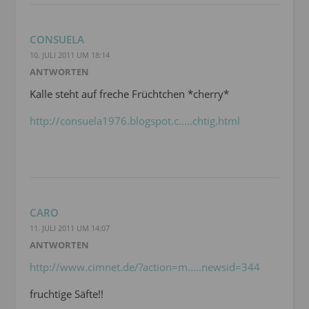
CONSUELA
10. JULI 2011 UM 18:14
ANTWORTEN
Kalle steht auf freche Früchtchen *cherry*
http://consuela1976.blogspot.c.....chtig.html
CARO
11. JULI 2011 UM 14:07
ANTWORTEN
http://www.cimnet.de/?action=m.....newsid=344
fruchtige Säfte!!