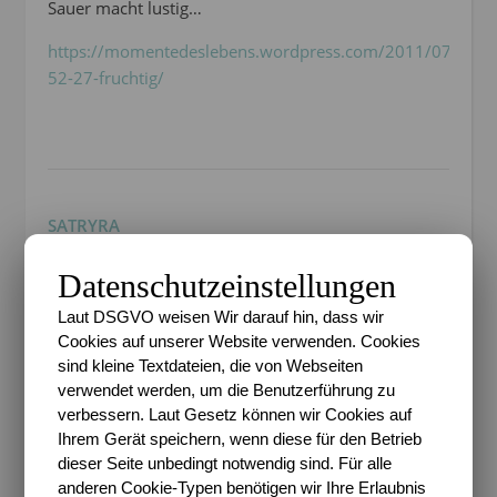
Sauer macht lustig…
https://momentedeslebens.wordpress.com/2011/07/05/pr
52-27-fruchtig/
SATRYRA
5. JULI 2011 UM 20:59
Datenschutzeinstellungen
ANTWORTEN
Diesmal dann doch früher
Laut DSGVO weisen Wir darauf hin, dass wir
http://blankroom.info/uncategorized/projekt-5227
Cookies auf unserer Website verwenden. Cookies
sind kleine Textdateien, die von Webseiten
verwendet werden, um die Benutzerführung zu
verbessern. Laut Gesetz können wir Cookies auf
Ihrem Gerät speichern, wenn diese für den Betrieb
dieser Seite unbedingt notwendig sind. Für alle
RAVEN
anderen Cookie-Typen benötigen wir Ihre Erlaubnis