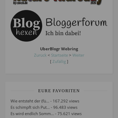
UberBlogr Webring
Zurück
<
Startseite
>
Weiter
[
Zufällig
]
EURE FAVORITEN
Wie entsteht der (fü...
- 167.292 views
Es schimpft sich Put...
- 96.483 views
Es wird endlich Somm...
- 75.621 views