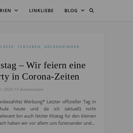
RIEN
LINKLIEBE
BLOG
,
,
,
LÄSSE
FEATURED
HELDENKINDER
stag – Wir feiern eine
ty in Corona-Zeiten
er 2020
/
0 Kommentare
unbezahlte) Werbung* Letzter offizieller Tag in
hule heute und da ich (aktuell) nicht
levant bin auch letzter Kitatag für den kleinen
ach haben wir vor allem uns füreinander und…