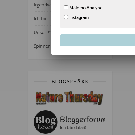
Irgendwie wie April, oder?
Matomo Analyse
instagram
Ich bin…
Unser #WIB am 01./02.08.2026 –
Spinnenalarm!
BLOGSPHÄRE