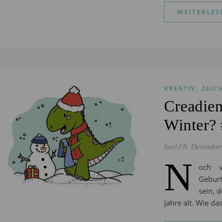
WEITERLES
,
KREATIV
ZEIC
Creadien
Winter?
Sari
/
8. Dezembe
N
och v
Gebur
sein, 
Jahre alt. Wie da