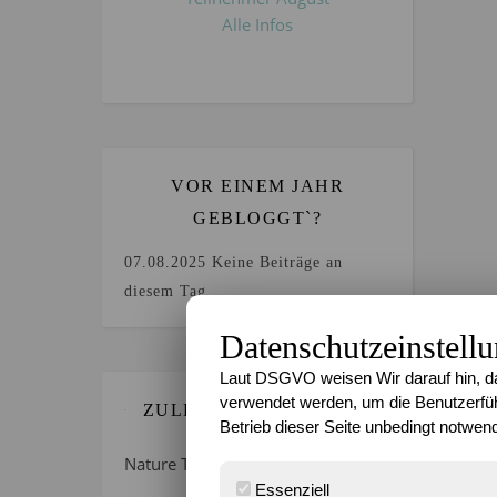
Alle Infos
VOR EINEM JAHR
GEBLOGGT`?
07.08.2025
Keine Beiträge an
diesem Tag.
Datenschutzeinstell
Laut DSGVO weisen Wir darauf hin, da
verwendet werden, um die Benutzerfüh
ZULETZT GEBLOGGT…
Betrieb dieser Seite unbedingt notwend
Nature Thursday 21/2026 –
Essenziell