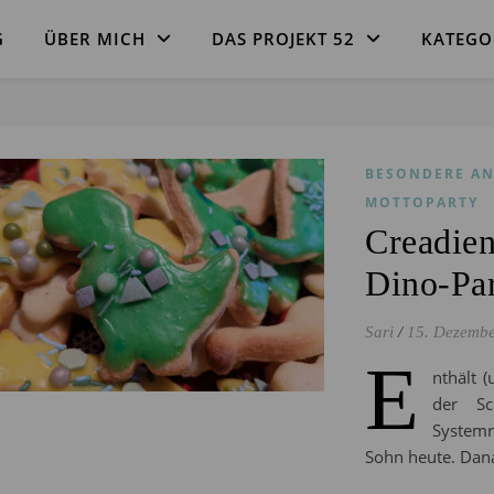
G
ÜBER MICH
DAS PROJEKT 52
KATEGO
BESONDERE AN
MOTTOPARTY
Creadien
Dino-Par
Sari
/
15. Dezemb
E
nthält (
der Sc
Systemre
Sohn heute. Dan