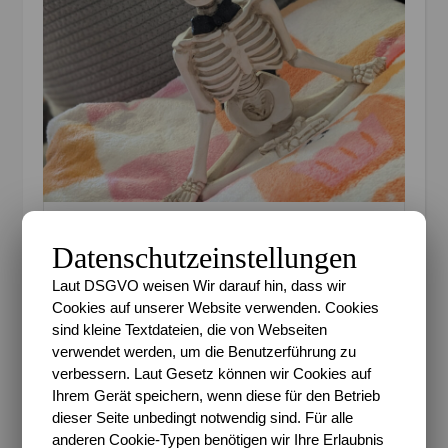
Leider kaum zum Sport gekommen diese Woche
Datenschutzeinstellungen
Durch dieses späte Auswärtsspiel, einem Event auf
Laut DSGVO weisen Wir darauf hin, dass wir
dem wir geladen waren und anderen Faktoren kam
Cookies auf unserer Website verwenden. Cookies
ich diese Woche einfach nicht zum Laufen. Es ging
sind kleine Textdateien, die von Webseiten
einfach nicht und zum Ende der Woche bin ich nun
verwendet werden, um die Benutzerführung zu
auch nicht fit, so dass ich wohl die 5. Woche meines
verbessern. Laut Gesetz können wir Cookies auf
Laufplans mit Verzögerung angehen werde bzw.
Ihrem Gerät speichern, wenn diese für den Betrieb
muss. Auch zum Yoga kam ich kaum. Das ärgert
dieser Seite unbedingt notwendig sind. Für alle
mich sehr, denn ich denke gerade jetzt würde es mir
anderen Cookie-Typen benötigen wir Ihre Erlaubnis