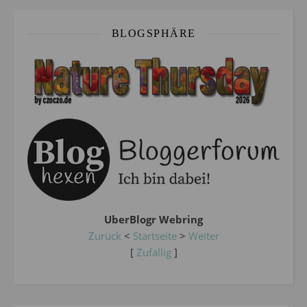
BLOGSPHÄRE
UberBlogr Webring
Zurück
<
Startseite
>
Weiter
[
Zufällig
]